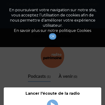
Cette radio est disponible en application android !
Radio Patrimoine
La gestion de votre patrimoine
Appuyez ci-dessous pour l'installer.
En poursuivant votre navigation sur notre site,
vous acceptez l’utilisation de cookies afin de
Détail De L'animateur
Non merci
Télécharger l'application
nous permettre d’améliorer votre expérience
utilisateur.
En savoir plus sur notre politique Cookies
RADIO PATRIMOINE
OK
Podcasts
À venir
(1)
(0)
Lancer l'écoute de la radio