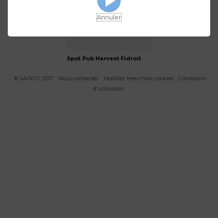
Annuler
Spot Pub Harvest Fidroit
© SAOOTI 2017
Nous contacter
Modifier mes choix cookies
Conditions
d'utilisation