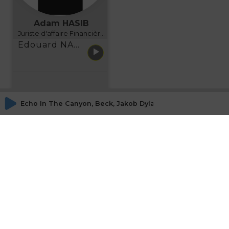
Adam HASIB
Juriste d'affaire Financière d'Uzes Directeur de programme, FINANCIA BUSINESS SCHOOL BORDEAUX
Edouard NARBOUX présente AETHER FINANCIAL SERVICES
Echo In The Canyon, Beck, Jakob Dylan - Goin' Back (feat.