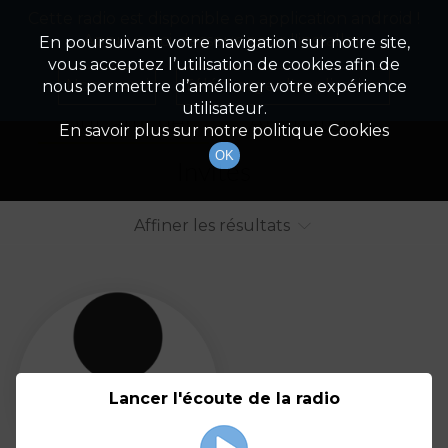
Cette radio est disponible en application android !
Radio Patrimoine
La gestion de votre patrimoine
Appuyez ci-dessous pour l'installer.
En poursuivant votre navigation sur notre site,
vous acceptez l’utilisation de cookies afin de
Liste des intervenants
Non merci
Télécharger l'application
nous permettre d’améliorer votre expérience
utilisateur.
Tout afficher
Animateurs
En savoir plus sur notre politique Cookies
OK
Invités
Affiner les résultats
Tout
A
B
C
D
E
F
Lancer l'écoute de la radio
G
H
I
J