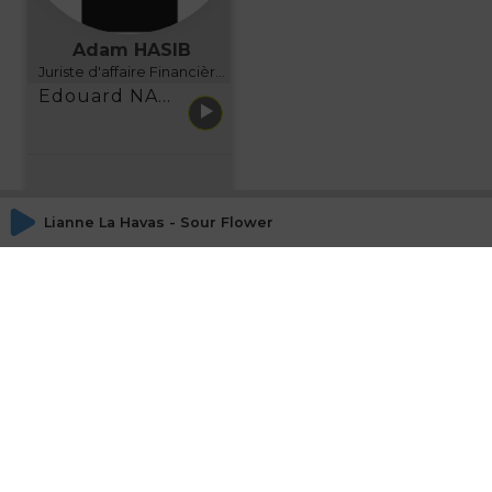
Adam HASIB
Juriste d'affaire Financière d'Uzes Directeur de programme, FINANCIA BUSINESS SCHOOL BORDEAUX
Edouard NARBOUX présente AETHER FINANCIAL SERVICES
Lianne La Havas - Sour Flower