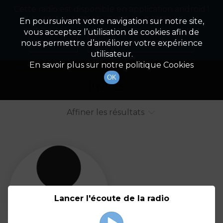
Cette radio est disponible en application android !
Radio Patrimoine
La gestion de votre patrimoine
Appuyez ci-dessous pour l'installer.
En poursuivant votre navigation sur notre site,
vous acceptez l’utilisation de cookies afin de
Liste des intervenants
Non merci
Télécharger l'application
nous permettre d’améliorer votre expérience
utilisateur.
Tout afficher
Animateurs
En savoir plus sur notre politique Cookies
OK
Invités
Affiner les résultats
Tout
A
B
C
D
E
F
Lancer l'écoute de la radio
G
H
I
J