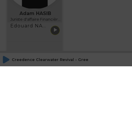
Adam HASIB
Juriste d'affaire Financière d'Uzes Directeur de programme, FINANCIA BUSINESS SCHOOL BORDEAUX
Edouard NARBOUX présente AETHER FINANCIAL SERVICES
Creedence Clearwater Revival - Green River