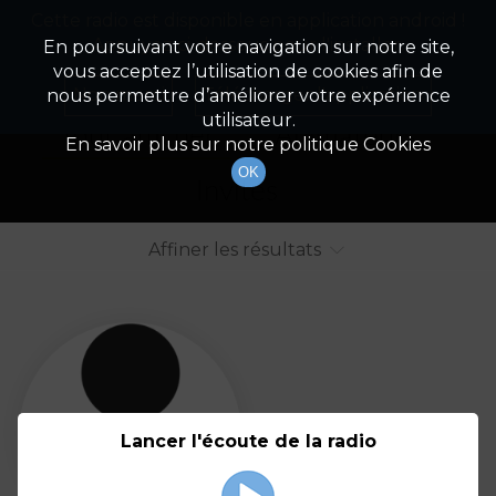
Cette radio est disponible en application android !
Radio Patrimoine
La gestion de votre patrimoine
Appuyez ci-dessous pour l'installer.
En poursuivant votre navigation sur notre site,
vous acceptez l’utilisation de cookies afin de
Liste des intervenants
Non merci
Télécharger l'application
nous permettre d’améliorer votre expérience
utilisateur.
Tout afficher
Animateurs
En savoir plus sur notre politique Cookies
OK
Invités
Affiner les résultats
Tout
A
B
C
D
E
F
Lancer l'écoute de la radio
G
H
I
J