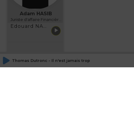
Adam HASIB
Juriste d'affaire Financière d'Uzes Directeur de programme, FINANCIA BUSINESS SCHOOL BORDEAUX
Edouard NARBOUX présente AETHER FINANCIAL SERVICES
Thomas Dutronc - Il n'est jamais trop tard