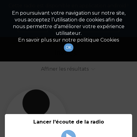
Cette radio est disponible en application android !
Radio Patrimoine
La gestion de votre patrimoine
Appuyez ci-dessous pour l'installer.
En poursuivant votre navigation sur notre site,
vous acceptez l’utilisation de cookies afin de
Liste des intervenants
Non merci
Télécharger l'application
nous permettre d’améliorer votre expérience
utilisateur.
Tout afficher
Animateurs
En savoir plus sur notre politique Cookies
OK
Invités
Affiner les résultats
Tout
A
B
C
D
E
F
Lancer l'écoute de la radio
G
H
I
J