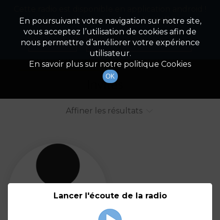
Cette radio est disponible en application android !
Radio Patrimoine
La gestion de votre patrimoine
Appuyez ci-dessous pour l'installer.
En poursuivant votre navigation sur notre site,
vous acceptez l’utilisation de cookies afin de
Liste des intervenants
Non merci
Télécharger l'application
nous permettre d’améliorer votre expérience
utilisateur.
Tout afficher
Animateurs
En savoir plus sur notre politique Cookies
OK
Invités
Affiner les résultats
Tout
A
B
C
D
E
F
Lancer l'écoute de la radio
G
H
I
J