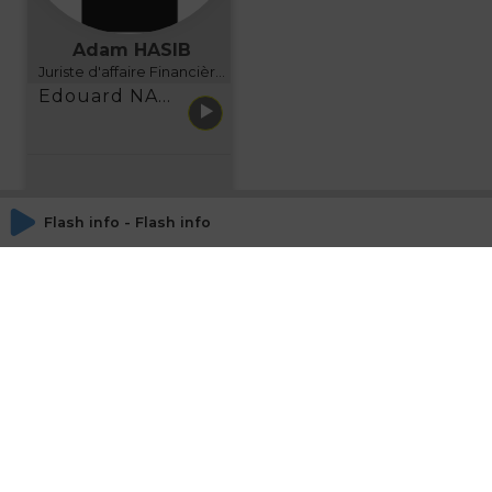
Adam HASIB
Juriste d'affaire Financière d'Uzes Directeur de programme, FINANCIA BUSINESS SCHOOL BORDEAUX
Edouard NARBOUX présente AETHER FINANCIAL SERVICES
Flash info - Flash info