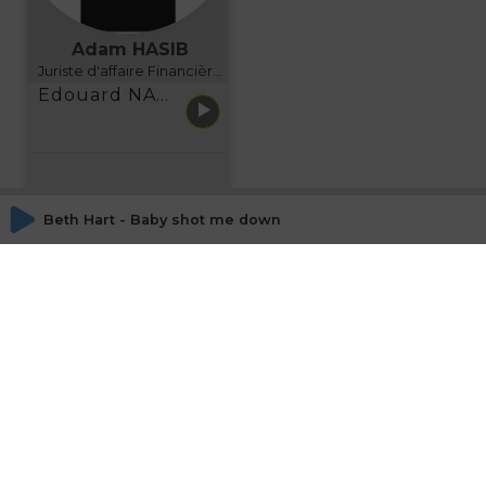
Adam HASIB
Juriste d'affaire Financière d'Uzes Directeur de programme, FINANCIA BUSINESS SCHOOL BORDEAUX
Edouard NARBOUX présente AETHER FINANCIAL SERVICES
Beth Hart - Baby shot me down