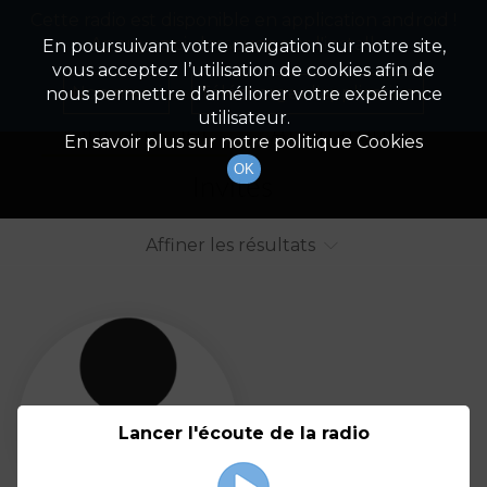
Cette radio est disponible en application android !
Radio Patrimoine
La gestion de votre patrimoine
Appuyez ci-dessous pour l'installer.
En poursuivant votre navigation sur notre site,
vous acceptez l’utilisation de cookies afin de
Liste des intervenants
Non merci
Télécharger l'application
nous permettre d’améliorer votre expérience
utilisateur.
Tout afficher
Animateurs
En savoir plus sur notre politique Cookies
OK
Invités
Affiner les résultats
Tout
A
B
C
D
E
F
Lancer l'écoute de la radio
G
H
I
J