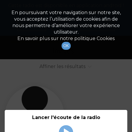
Cette radio est disponible en application android !
Radio Patrimoine
La gestion de votre patrimoine
Appuyez ci-dessous pour l'installer.
En poursuivant votre navigation sur notre site,
vous acceptez l’utilisation de cookies afin de
Liste des intervenants
Non merci
Télécharger l'application
nous permettre d’améliorer votre expérience
utilisateur.
Tout afficher
Animateurs
En savoir plus sur notre politique Cookies
OK
Invités
Affiner les résultats
Tout
A
B
C
D
E
F
Lancer l'écoute de la radio
G
H
I
J