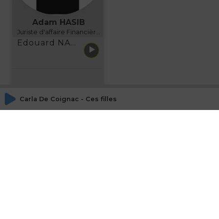
Adam HASIB
Juriste d'affaire Financière d'Uzes Directeur de programme, FINANCIA BUSINESS SCHOOL BORDEAUX
Edouard NARBOUX présente AETHER FINANCIAL SERVICES
Carla De Coignac - Ces filles