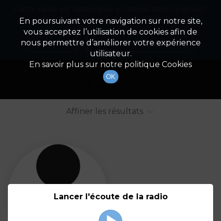
Cette radio est disponible en application android !
Radio Patrimoine
La gestion de votre patrimoine
Appuyez ci-dessous pour l'installer.
En poursuivant votre navigation sur notre site,
vous acceptez l’utilisation de cookies afin de
Liste des intervenants
Non merci
Télécharger l'application
nous permettre d’améliorer votre expérience
utilisateur.
Tout afficher
Animateurs
En savoir plus sur notre politique Cookies
OK
Invités
Affiner les résultats
Tout
A
B
C
D
E
F
Lancer l'écoute de la radio
G
H
I
J