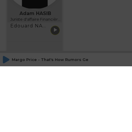
Adam HASIB
Juriste d'affaire Financière d'Uzes Directeur de programme, FINANCIA BUSINESS SCHOOL BORDEAUX
Edouard NARBOUX présente AETHER FINANCIAL SERVICES
Margo Price - That's How Rumors Get Started