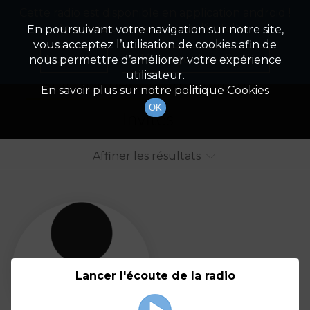
Cette radio est disponible en application android !
Radio Patrimoine
La gestion de votre patrimoine
Appuyez ci-dessous pour l'installer.
En poursuivant votre navigation sur notre site,
vous acceptez l’utilisation de cookies afin de
Liste des intervenants
Non merci
Télécharger l'application
nous permettre d’améliorer votre expérience
utilisateur.
Tout afficher
Animateurs
En savoir plus sur notre politique Cookies
OK
Invités
Affiner les résultats
Tout
A
B
C
D
E
F
Lancer l'écoute de la radio
G
H
I
J