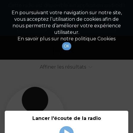
Cette radio est disponible en application android !
Radio Patrimoine
La gestion de votre patrimoine
Appuyez ci-dessous pour l'installer.
En poursuivant votre navigation sur notre site,
vous acceptez l’utilisation de cookies afin de
Liste des intervenants
Non merci
Télécharger l'application
nous permettre d’améliorer votre expérience
utilisateur.
Tout afficher
Animateurs
En savoir plus sur notre politique Cookies
OK
Invités
Affiner les résultats
Tout
A
B
C
D
E
F
Lancer l'écoute de la radio
G
H
I
J