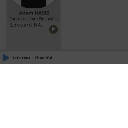
Adam HASIB
Juriste d'affaire Financière d'Uzes Directeur de programme, FINANCIA BUSINESS SCHOOL BORDEAUX
Edouard NARBOUX présente AETHER FINANCIAL SERVICES
Beth Hart - Thankful