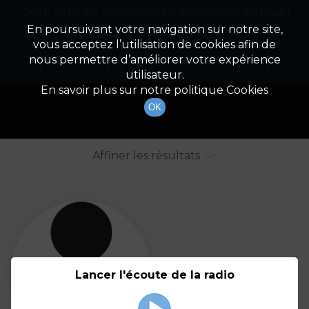
Cette radio est disponible en application android !
Radio Patrimoine
La gestion de votre patrimoine
Appuyez ci-dessous pour l'installer.
En poursuivant votre navigation sur notre site,
vous acceptez l’utilisation de cookies afin de
Liste des intervenants
Non merci
Télécharger l'application
nous permettre d’améliorer votre expérience
utilisateur.
Tout afficher
Animateurs
En savoir plus sur notre politique Cookies
OK
Invités
Affiner les résultats
Tout
A
B
C
D
E
F
Lancer l'écoute de la radio
G
H
I
J