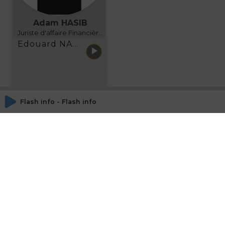
Adam HASIB
Juriste d'affaire Financière d'Uzes Directeur de programme, FINANCIA BUSINESS SCHOOL BORDEAUX
Edouard NARBOUX présente AETHER FINANCIAL SERVICES
Flash info - Flash info