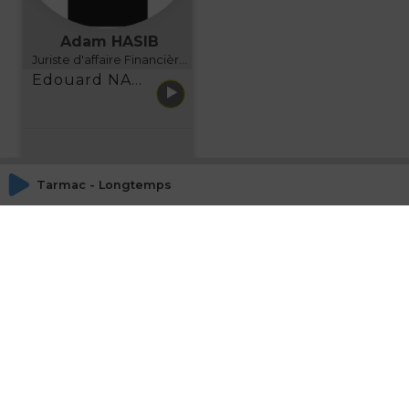
Adam HASIB
Juriste d'affaire Financière d'Uzes Directeur de programme, FINANCIA BUSINESS SCHOOL BORDEAUX
Edouard NARBOUX présente AETHER FINANCIAL SERVICES
Tarmac - Longtemps