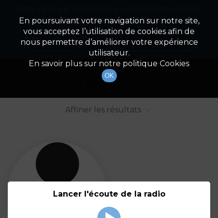
Cette radio est disponible en application android !
Radio Patrimoine
La gestion de votre patrimoine
Appuyez ci-dessous pour l'installer.
En poursuivant votre navigation sur notre site,
vous acceptez l’utilisation de cookies afin de
Liste des intervenants
Non merci
Télécharger l'application
nous permettre d’améliorer votre expérience
utilisateur.
Tout afficher
Animateurs
En savoir plus sur notre politique Cookies
OK
Invités
Affiner les résultats
Tout
A
B
C
D
E
F
Lancer l'écoute de la radio
G
H
I
J