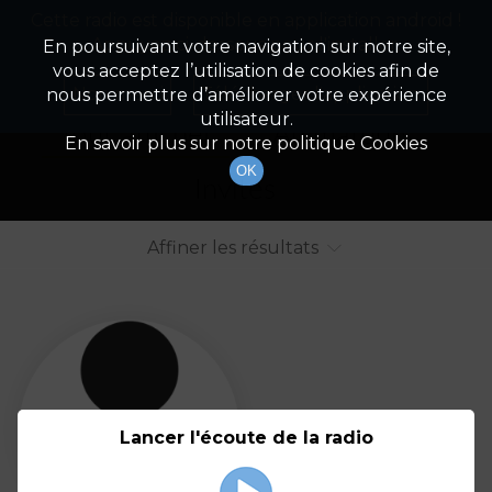
Cette radio est disponible en application android !
Radio Patrimoine
La gestion de votre patrimoine
Appuyez ci-dessous pour l'installer.
En poursuivant votre navigation sur notre site,
vous acceptez l’utilisation de cookies afin de
Liste des intervenants
Non merci
Télécharger l'application
nous permettre d’améliorer votre expérience
utilisateur.
Tout afficher
Animateurs
En savoir plus sur notre politique Cookies
OK
Invités
Affiner les résultats
Tout
A
B
C
D
E
F
Lancer l'écoute de la radio
G
H
I
J