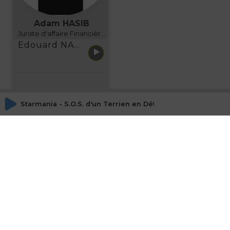
Adam HASIB
Juriste d'affaire Financière d'Uzes Directeur de programme, FINANCIA BUSINESS SCHOOL BORDEAUX
Edouard NARBOUX présente AETHER FINANCIAL SERVICES
Starmania - S.O.S. d'un Terrien en Détresse