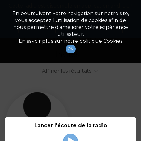
Cette radio est disponible en application android !
Radio Patrimoine
La gestion de votre patrimoine
Appuyez ci-dessous pour l'installer.
En poursuivant votre navigation sur notre site,
vous acceptez l’utilisation de cookies afin de
Liste des intervenants
Non merci
Télécharger l'application
nous permettre d’améliorer votre expérience
utilisateur.
Tout afficher
Animateurs
En savoir plus sur notre politique Cookies
OK
Invités
Affiner les résultats
Tout
A
B
C
D
E
F
Lancer l'écoute de la radio
G
H
I
J