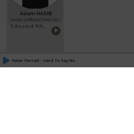
Adam HASIB
Juriste d'affaire Financière d'Uzes Directeur de programme, FINANCIA BUSINESS SCHOOL BORDEAUX
Edouard NARBOUX présente AETHER FINANCIAL SERVICES
Peter Perrett - Hard To Say No