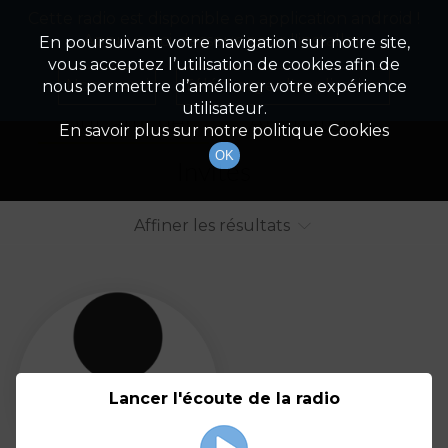
Cette radio est disponible en application android !
Radio Patrimoine
La gestion de votre patrimoine
Appuyez ci-dessous pour l'installer.
En poursuivant votre navigation sur notre site,
vous acceptez l’utilisation de cookies afin de
Liste des intervenants
Non merci
Télécharger l'application
nous permettre d’améliorer votre expérience
utilisateur.
Tout afficher
Animateurs
En savoir plus sur notre politique Cookies
OK
Invités
Affiner les résultats
Tout
A
B
C
D
E
F
Lancer l'écoute de la radio
G
H
I
J