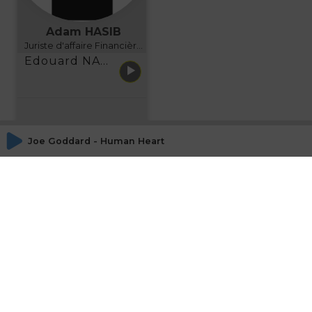
Adam HASIB
Juriste d'affaire Financière d'Uzes Directeur de programme, FINANCIA BUSINESS SCHOOL BORDEAUX
Edouard NARBOUX présente AETHER FINANCIAL SERVICES
Joe Goddard - Human Heart