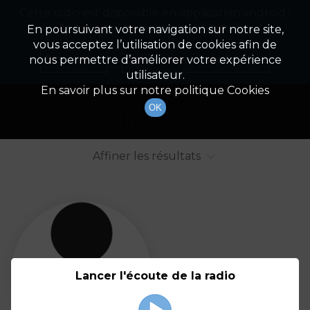
Cette radio est disponible en application android !
Radio Patrimoine
La gestion de votre patrimoine
Appuyez ci-dessous pour l'installer.
En poursuivant votre navigation sur notre site,
vous acceptez l’utilisation de cookies afin de
Liste des intervenants
Non merci
Télécharger l'application
nous permettre d’améliorer votre expérience
utilisateur.
Tout afficher
Animateurs
En savoir plus sur notre politique Cookies
OK
Invités
Affiner les résultats
Tout
A
B
C
D
E
F
Lancer l'écoute de la radio
G
H
I
J