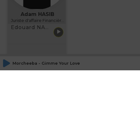
Adam HASIB
Juriste d'affaire Financière d'Uzes Directeur de programme, FINANCIA BUSINESS SCHOOL BORDEAUX
Edouard NARBOUX présente AETHER FINANCIAL SERVICES
Morcheeba - Gimme Your Love