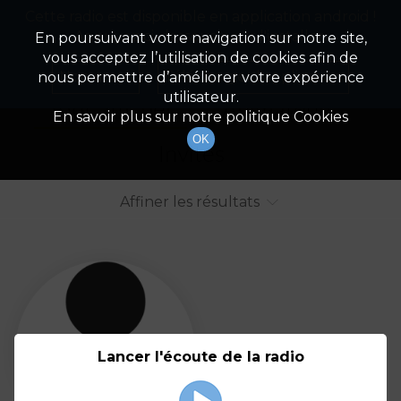
Cette radio est disponible en application android !
Radio Patrimoine
La gestion de votre patrimoine
Appuyez ci-dessous pour l'installer.
En poursuivant votre navigation sur notre site,
vous acceptez l’utilisation de cookies afin de
Liste des intervenants
Non merci
Télécharger l'application
nous permettre d’améliorer votre expérience
utilisateur.
Tout afficher
Animateurs
En savoir plus sur notre politique Cookies
OK
Invités
Affiner les résultats
Tout
A
B
C
D
E
F
Lancer l'écoute de la radio
G
H
I
J