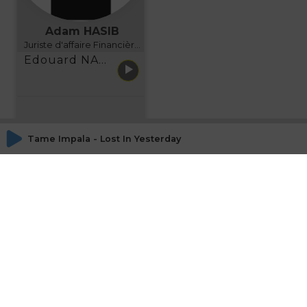
Adam HASIB
Juriste d'affaire Financière d'Uzes Directeur de programme, FINANCIA BUSINESS SCHOOL BORDEAUX
Edouard NARBOUX présente AETHER FINANCIAL SERVICES
Tame Impala - Lost In Yesterday