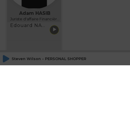
Adam HASIB
Juriste d'affaire Financière d'Uzes Directeur de programme, FINANCIA BUSINESS SCHOOL BORDEAUX
Edouard NARBOUX présente AETHER FINANCIAL SERVICES
Steven Wilson - PERSONAL SHOPPER