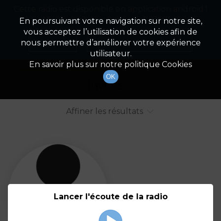
Cette radio est disponible en application android !
Radio Patrimoine
La gestion de votre patrimoine
Appuyez ci-dessous pour l'installer.
En poursuivant votre navigation sur notre site,
vous acceptez l’utilisation de cookies afin de
Liste des intervenants
Non merci
Télécharger l'application
nous permettre d’améliorer votre expérience
utilisateur.
Tout afficher
Animateurs
En savoir plus sur notre politique Cookies
OK
Invités
Affiner les résultats
Tout
A
B
C
D
E
F
Lancer l'écoute de la radio
G
H
I
J