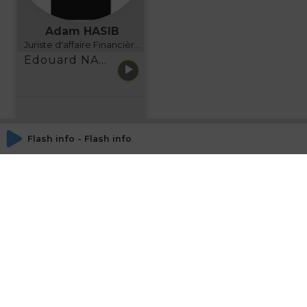
Adam HASIB
Juriste d'affaire Financière d'Uzes Directeur de programme, FINANCIA BUSINESS SCHOOL BORDEAUX
Edouard NARBOUX présente AETHER FINANCIAL SERVICES
Flash info - Flash info