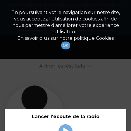
Cette radio est disponible en application android !
Radio Patrimoine
La gestion de votre patrimoine
Appuyez ci-dessous pour l'installer.
En poursuivant votre navigation sur notre site,
vous acceptez l’utilisation de cookies afin de
Liste des intervenants
Non merci
Télécharger l'application
nous permettre d’améliorer votre expérience
utilisateur.
Tout afficher
Animateurs
En savoir plus sur notre politique Cookies
OK
Invités
Affiner les résultats
Tout
A
B
C
D
E
F
Lancer l'écoute de la radio
G
H
I
J