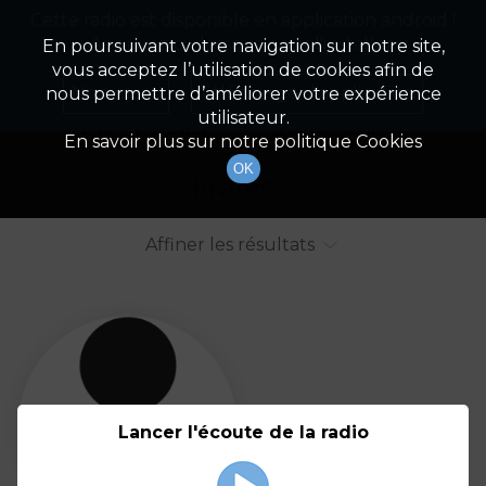
Cette radio est disponible en application android !
Radio Patrimoine
La gestion de votre patrimoine
Appuyez ci-dessous pour l'installer.
En poursuivant votre navigation sur notre site,
vous acceptez l’utilisation de cookies afin de
Liste des intervenants
Non merci
Télécharger l'application
nous permettre d’améliorer votre expérience
utilisateur.
Tout afficher
Animateurs
En savoir plus sur notre politique Cookies
OK
Invités
Affiner les résultats
Tout
A
B
C
D
E
F
Lancer l'écoute de la radio
G
H
I
J