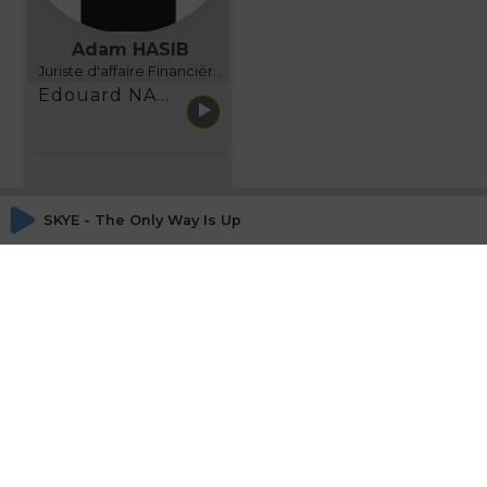
Adam HASIB
Juriste d'affaire Financière d'Uzes Directeur de programme, FINANCIA BUSINESS SCHOOL BORDEAUX
Edouard NARBOUX présente AETHER FINANCIAL SERVICES
SKYE - The Only Way Is Up