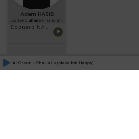
Adam HASIB
Juriste d'affaire Financière d'Uzes Directeur de programme, FINANCIA BUSINESS SCHOOL BORDEAUX
Edouard NARBOUX présente AETHER FINANCIAL SERVICES
Al Green - Sha La La (Make Me Happy)