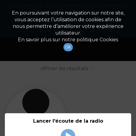
Cette radio est disponible en application android !
Radio Patrimoine
La gestion de votre patrimoine
Appuyez ci-dessous pour l'installer.
En poursuivant votre navigation sur notre site,
vous acceptez l’utilisation de cookies afin de
Liste des intervenants
Non merci
Télécharger l'application
nous permettre d’améliorer votre expérience
utilisateur.
Tout afficher
Animateurs
En savoir plus sur notre politique Cookies
OK
Invités
Affiner les résultats
Tout
A
B
C
D
E
F
Lancer l'écoute de la radio
G
H
I
J