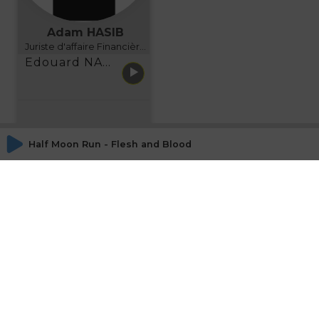
Adam HASIB
Juriste d'affaire Financière d'Uzes Directeur de programme, FINANCIA BUSINESS SCHOOL BORDEAUX
Edouard NARBOUX présente AETHER FINANCIAL SERVICES
Half Moon Run - Flesh and Blood