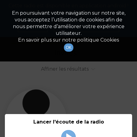
Cette radio est disponible en application android !
Radio Patrimoine
La gestion de votre patrimoine
Appuyez ci-dessous pour l'installer.
En poursuivant votre navigation sur notre site,
vous acceptez l’utilisation de cookies afin de
Liste des intervenants
Non merci
Télécharger l'application
nous permettre d’améliorer votre expérience
utilisateur.
Tout afficher
Animateurs
En savoir plus sur notre politique Cookies
OK
Invités
Affiner les résultats
Tout
A
B
C
D
E
F
Lancer l'écoute de la radio
G
H
I
J