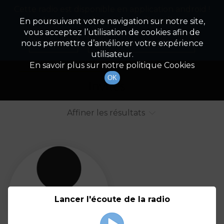
Cette radio est disponible en application android !
Radio Patrimoine
La gestion de votre patrimoine
Appuyez ci-dessous pour l'installer.
En poursuivant votre navigation sur notre site,
vous acceptez l’utilisation de cookies afin de
Liste des intervenants
Non merci
Télécharger l'application
nous permettre d’améliorer votre expérience
utilisateur.
Tout afficher
Animateurs
En savoir plus sur notre politique Cookies
OK
Invités
Affiner les résultats
Tout
A
B
C
D
E
F
Lancer l'écoute de la radio
G
H
I
J