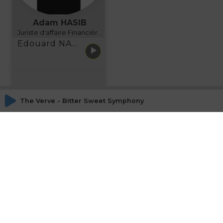
Adam HASIB
Juriste d'affaire Financière d'Uzes Directeur de programme, FINANCIA BUSINESS SCHOOL BORDEAUX
Edouard NARBOUX présente AETHER FINANCIAL SERVICES
The Verve - Bitter Sweet Symphony