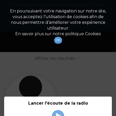
Cette radio est disponible en application android !
Radio Patrimoine
La gestion de votre patrimoine
Appuyez ci-dessous pour l'installer.
En poursuivant votre navigation sur notre site,
vous acceptez l’utilisation de cookies afin de
Liste des intervenants
Non merci
Télécharger l'application
nous permettre d’améliorer votre expérience
utilisateur.
Tout afficher
Animateurs
En savoir plus sur notre politique Cookies
OK
Invités
Affiner les résultats
Tout
A
B
C
D
E
F
Lancer l'écoute de la radio
G
H
I
J