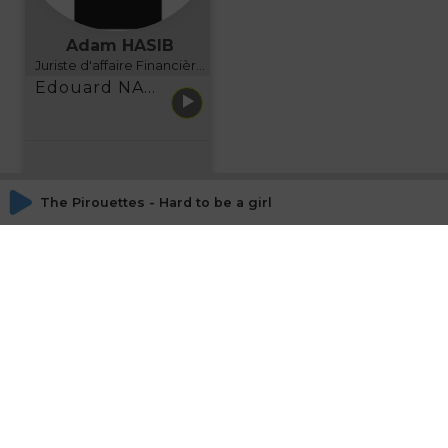
Adam HASIB
Juriste d'affaire Financière d'Uzes Directeur de programme, FINANCIA BUSINESS SCHOOL BORDEAUX
Edouard NARBOUX présente AETHER FINANCIAL SERVICES
The Pirouettes - Hard to be a girl