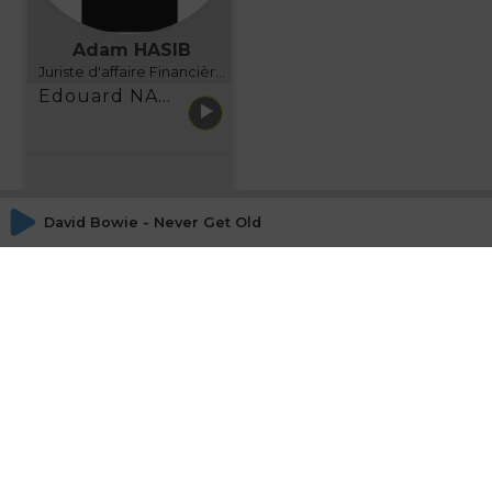
Adam HASIB
Juriste d'affaire Financière d'Uzes Directeur de programme, FINANCIA BUSINESS SCHOOL BORDEAUX
Edouard NARBOUX présente AETHER FINANCIAL SERVICES
David Bowie - Never Get Old