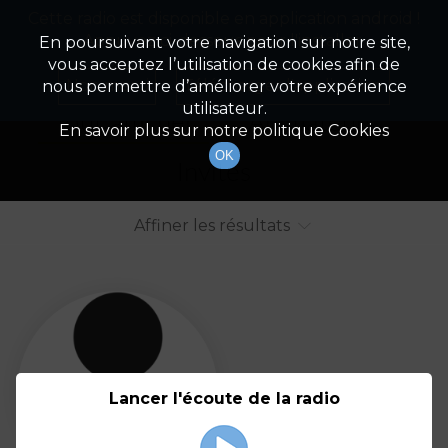
Cette radio est disponible en application android !
Radio Patrimoine
La gestion de votre patrimoine
Appuyez ci-dessous pour l'installer.
En poursuivant votre navigation sur notre site,
vous acceptez l’utilisation de cookies afin de
Liste des intervenants
Non merci
Télécharger l'application
nous permettre d’améliorer votre expérience
utilisateur.
Tout afficher
Animateurs
En savoir plus sur notre politique Cookies
OK
Invités
Affiner les résultats
Tout
A
B
C
D
E
F
Lancer l'écoute de la radio
G
H
I
J