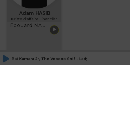
Adam HASIB
Juriste d'affaire Financière d'Uzes Directeur de programme, FINANCIA BUSINESS SCHOOL BORDEAUX
Edouard NARBOUX présente AETHER FINANCIAL SERVICES
Bai Kamara Jr, The Voodoo Snif - Lady Boss