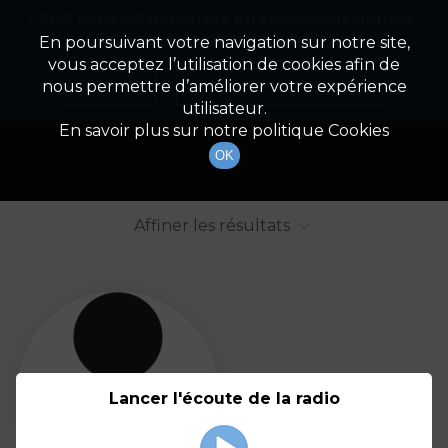
Cette radio est disponible en application android !
Radio Patrimoine
La gestion de votre patrimoine
Appuyez ci-dessous pour l'installer.
En poursuivant votre navigation sur notre site,
vous acceptez l’utilisation de cookies afin de
Liste des intervenants
Non merci
Télécharger l'application
nous permettre d’améliorer votre expérience
utilisateur.
Tout afficher
Animateurs
En savoir plus sur notre politique Cookies
OK
Invités
Affiner les résultats
Tout
A
B
C
D
E
F
Lancer l'écoute de la radio
G
H
I
J