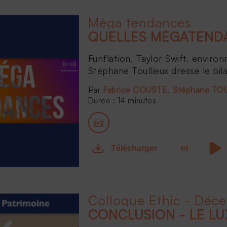
Méga tendances
QUELLES MÉGATENDA
Funflation, Taylor Swift, environ
Stéphane Toullieux dresse le bil
Fabrice COUSTE
Stéphane TO
Durée : 14 minutes
Télécharger
Colloque Ethic - Déc