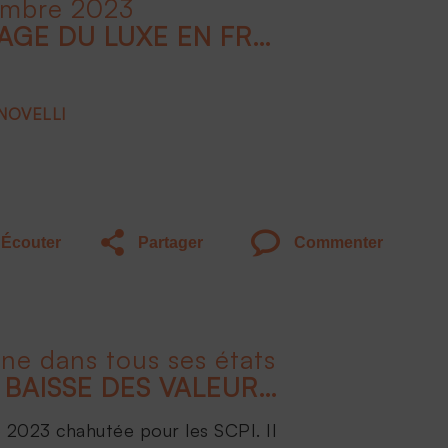
embre 2023
INTRODUCTION : L'IMAGE DU LUXE EN FRANCE : QUELS DOMAINES SONT CONCERNÉS ?
 NOVELLI
Écouter
Partager
Commenter
ine dans tous ses états
TOUT SAVOIR SUR LA BAISSE DES VALEURS DE PARTS DE SCPI
 2023 chahutée pour les SCPI. Il