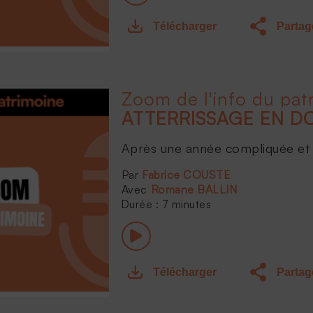
Télécharger
Partag
Zoom de l'info du pat
Après une année compliquée et 
Fabrice COUSTE
Romane BALLIN
Durée : 7 minutes
Télécharger
Partag