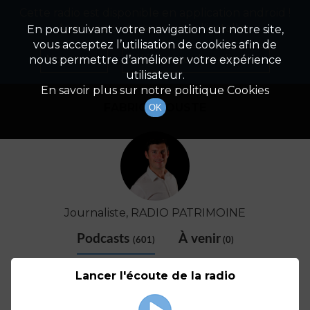
Cette radio est disponible en application android !
Radio Patrimoine
La gestion de votre patrimoine
Appuyez ci-dessous pour l'installer.
En poursuivant votre navigation sur notre site,
vous acceptez l’utilisation de cookies afin de
Détail De L'animateur
Non merci
Télécharger l'application
nous permettre d’améliorer votre expérience
utilisateur.
En savoir plus sur notre politique Cookies
FABRICE COUSTE
OK
Journaliste, RADIO PATRIMOINE
Podcasts
À venir
(601)
(0)
Lancer l'écoute de la radio