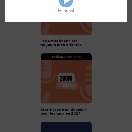
Annuler
Les actifs financiers
toujours bien orientés
pour 2024 !
Atterrissage en douceur
pour les taux en 2024