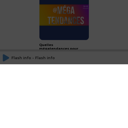
Quelles
mégatendances pour
2024 ?
Flash info - Flash info
CONCLUSION - le luxe :
passeport français à
l'international