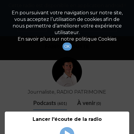
Cette radio est disponible en application android !
Radio Patrimoine
La gestion de votre patrimoine
Appuyez ci-dessous pour l'installer.
En poursuivant votre navigation sur notre site,
vous acceptez l’utilisation de cookies afin de
Détail De L'animateur
Non merci
Télécharger l'application
nous permettre d’améliorer votre expérience
utilisateur.
En savoir plus sur notre politique Cookies
FABRICE COUSTE
OK
Journaliste, RADIO PATRIMOINE
Podcasts
À venir
(601)
(0)
Lancer l'écoute de la radio