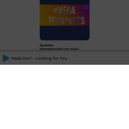
Quelles
mégatendances pour
2024 ?
Nada Surf - Looking for You
CONCLUSION - le luxe :
passeport français à
l'international