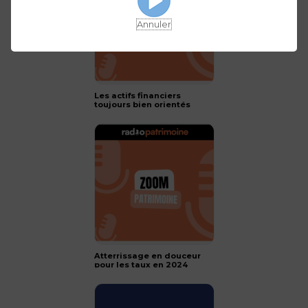
Annuler
Les actifs financiers
toujours bien orientés
pour 2024 !
Atterrissage en douceur
pour les taux en 2024