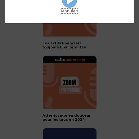
Annuler
Les actifs financiers
toujours bien orientés
pour 2024 !
Atterrissage en douceur
pour les taux en 2024