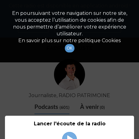
Cette radio est disponible en application android !
Radio Patrimoine
La gestion de votre patrimoine
Appuyez ci-dessous pour l'installer.
En poursuivant votre navigation sur notre site,
vous acceptez l’utilisation de cookies afin de
Détail De L'animateur
Non merci
Télécharger l'application
nous permettre d’améliorer votre expérience
utilisateur.
En savoir plus sur notre politique Cookies
FABRICE COUSTE
OK
Journaliste, RADIO PATRIMOINE
Podcasts
À venir
(601)
(0)
Lancer l'écoute de la radio