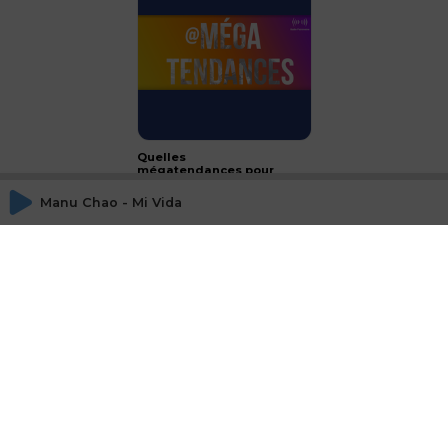
Quelles
mégatendances pour
2024 ?
Manu Chao - Mi Vida
CONCLUSION - le luxe :
passeport français à
l'international