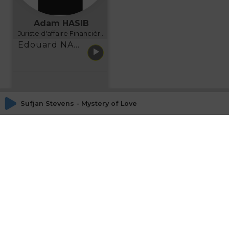
Adam HASIB
Juriste d'affaire Financière d'Uzes Directeur de programme, FINANCIA BUSINESS SCHOOL BORDEAUX
Edouard NARBOUX présente AETHER FINANCIAL SERVICES
Sufjan Stevens - Mystery of Love