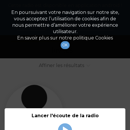
Cette radio est disponible en application android !
Radio Patrimoine
La gestion de votre patrimoine
Appuyez ci-dessous pour l'installer.
En poursuivant votre navigation sur notre site,
vous acceptez l’utilisation de cookies afin de
Liste des intervenants
Non merci
Télécharger l'application
nous permettre d’améliorer votre expérience
utilisateur.
Tout afficher
Animateurs
En savoir plus sur notre politique Cookies
OK
Invités
Affiner les résultats
Tout
A
B
C
D
E
F
Lancer l'écoute de la radio
G
H
I
J