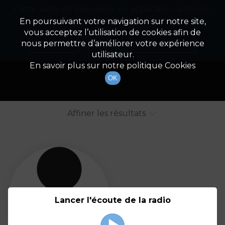
Cette radio est disponible en application android !
Radio Patrimoine
La gestion de votre patrimoine
Appuyez ci-dessous pour l'installer.
En poursuivant votre navigation sur notre site,
vous acceptez l’utilisation de cookies afin de
Liste des intervenants
Non merci
Télécharger l'application
nous permettre d’améliorer votre expérience
utilisateur.
Tout afficher
Animateurs
En savoir plus sur notre politique Cookies
OK
Invités
Affiner les résultats
Tout
A
B
C
D
E
F
Lancer l'écoute de la radio
G
H
I
J