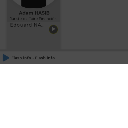
Adam HASIB
Juriste d'affaire Financière d'Uzes Directeur de programme, FINANCIA BUSINESS SCHOOL BORDEAUX
Edouard NARBOUX présente AETHER FINANCIAL SERVICES
Flash info - Flash info