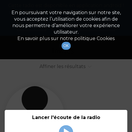
Cette radio est disponible en application android !
Radio Patrimoine
La gestion de votre patrimoine
Appuyez ci-dessous pour l'installer.
En poursuivant votre navigation sur notre site,
vous acceptez l’utilisation de cookies afin de
Liste des intervenants
Non merci
Télécharger l'application
nous permettre d’améliorer votre expérience
utilisateur.
Tout afficher
Animateurs
En savoir plus sur notre politique Cookies
OK
Invités
Affiner les résultats
Tout
A
B
C
D
E
F
Lancer l'écoute de la radio
G
H
I
J