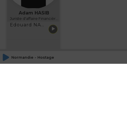
Adam HASIB
Juriste d'affaire Financière d'Uzes Directeur de programme, FINANCIA BUSINESS SCHOOL BORDEAUX
Edouard NARBOUX présente AETHER FINANCIAL SERVICES
Normandie - Hostage