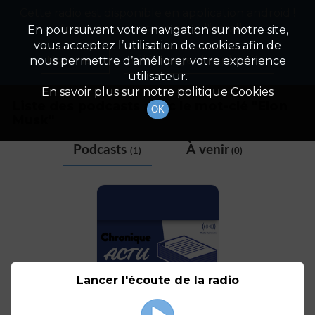
Cette radio est disponible en application android !
Radio Patrimoine
La gestion de votre patrimoine
Appuyez ci-dessous pour l'installer.
En poursuivant votre navigation sur notre site,
vous acceptez l’utilisation de cookies afin de
Tag
Non merci
Télécharger l'application
nous permettre d’améliorer votre expérience
utilisateur.
En savoir plus sur notre politique Cookies
Liste des podcasts avec le mot-clé "
Elon
OK
Musk
"
Podcasts
À venir
(1)
(0)
Lancer l'écoute de la radio