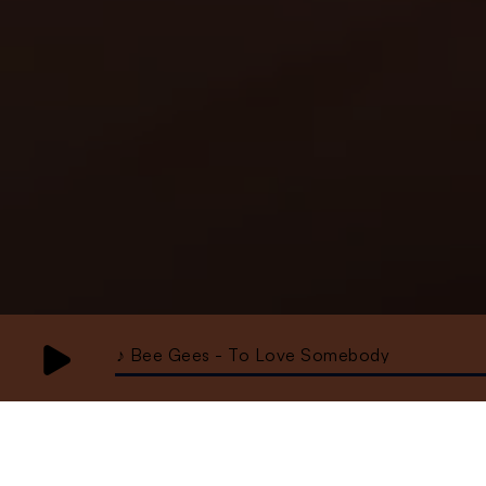
♪ Bee Gees - To Love Somebody