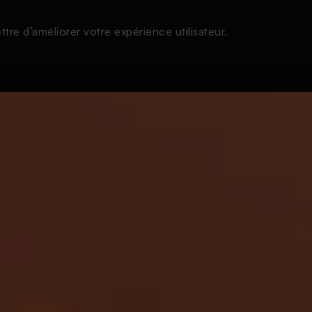
tre d’améliorer votre expérience utilisateur.
s
À la une
Thématiques
Login