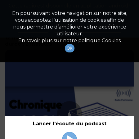
Cette radio est disponible en application android !
Radio Patrimoine
La gestion de votre patrimoine
Appuyez ci-dessous pour l'installer.
En poursuivant votre navigation sur notre site,
vous acceptez l’utilisation de cookies afin de
Détails De L'épisode
Non merci
Télécharger l'application
nous permettre d’améliorer votre expérience
utilisateur.
12 mars 2021
à 5h04
En savoir plus sur notre politique Cookies
durée : 2 minutes
OK
Lancer l'écoute du podcast