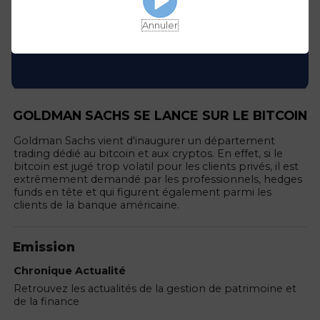
Annuler
GOLDMAN SACHS SE LANCE SUR LE BITCOIN
Goldman Sachs vient d'inaugurer un département
trading dédié au bitcoin et aux cryptos. En effet, si le
bitcoin est jugé trop volatil pour les clients privés, il est
extrêmement demandé par les professionnels, hedges
funds en tête et qui figurent également parmi les
clients de la banque américaine.
Emission
Chronique Actualité
Retrouvez les actualités de la gestion de patrimoine et
de la finance