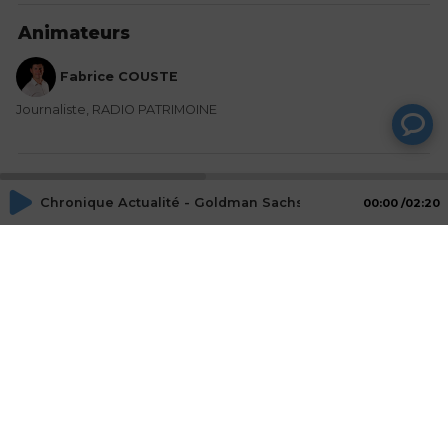
Animateurs
Fabrice COUSTE
Journaliste, RADIO PATRIMOINE
Mot-Clés
Chronique Actualité - Goldman Sachs se lance sur le bitc
00:00
02:20
trading
Actualités
banque
hedge fund
Goldman Sachs
bitcoin
Actions
Partager
Commentaires