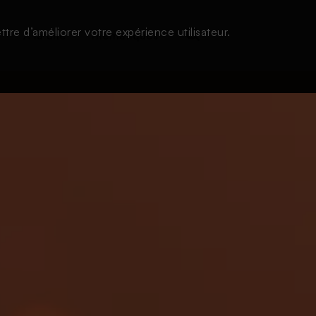
tre d’améliorer votre expérience utilisateur.
s
À la une
Thématiques
Login