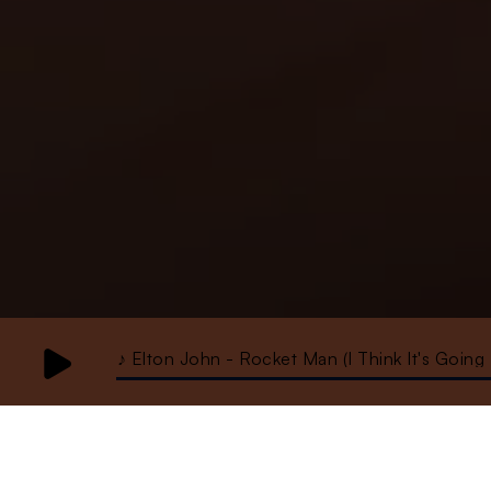
♪ Elton John - Rocket Man (I Think It's Goin