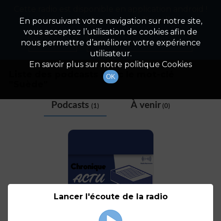
Cette radio est disponible en application android !
Radio Patrimoine
La gestion de votre patrimoine
Appuyez ci-dessous pour l'installer.
En poursuivant votre navigation sur notre site,
vous acceptez l’utilisation de cookies afin de
Tag
Non merci
Télécharger l'application
nous permettre d’améliorer votre expérience
utilisateur.
En savoir plus sur notre politique Cookies
Liste des podcasts avec le mot-clé
OK
"
Suède
"
Podcasts
À venir
(1)
(0)
Lancer l'écoute de la radio