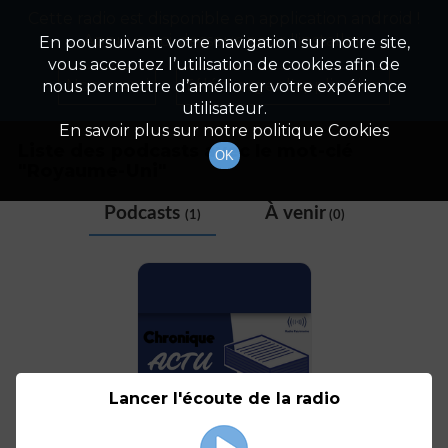
Cette radio est disponible en application android !
Radio Patrimoine
La gestion de votre patrimoine
Appuyez ci-dessous pour l'installer.
En poursuivant votre navigation sur notre site,
vous acceptez l’utilisation de cookies afin de
Tag
Non merci
Télécharger l'application
nous permettre d’améliorer votre expérience
utilisateur.
En savoir plus sur notre politique Cookies
Liste des podcasts avec le mot-clé
OK
"
Royaume-Uni
"
Podcasts
À venir
(1)
(0)
Lancer l'écoute de la radio