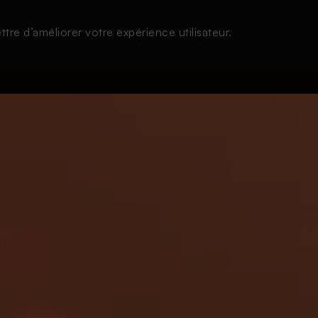
tre d’améliorer votre expérience utilisateur.
s
À la une
Thématiques
Login