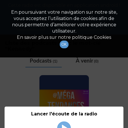
Cette radio est disponible en application android !
Radio Patrimoine
La gestion de votre patrimoine
Appuyez ci-dessous pour l'installer.
En poursuivant votre navigation sur notre site,
vous acceptez l’utilisation de cookies afin de
Tag
Non merci
Télécharger l'application
nous permettre d’améliorer votre expérience
utilisateur.
En savoir plus sur notre politique Cookies
Liste des podcasts avec le mot-clé
OK
"
Kennedy
"
Podcasts
À venir
(1)
(0)
Lancer l'écoute de la radio