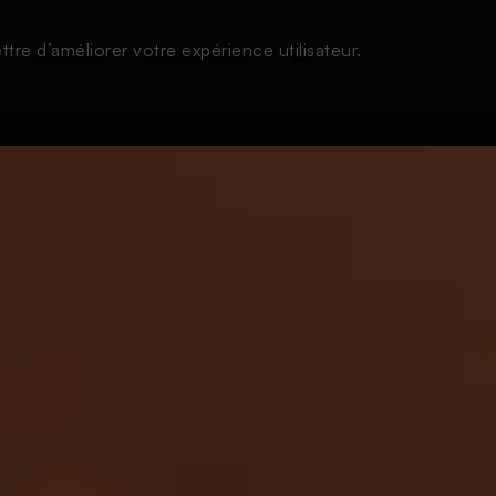
tre d’améliorer votre expérience utilisateur.
s
À la une
Thématiques
Login