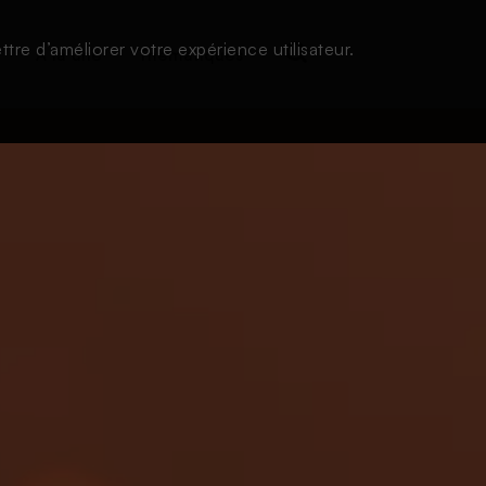
tre d’améliorer votre expérience utilisateur.
s
À la une
Thématiques
Login