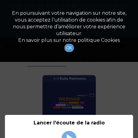
Cette radio est disponible en application android !
Radio Patrimoine
La gestion de votre patrimoine
Appuyez ci-dessous pour l'installer.
En poursuivant votre navigation sur notre site,
vous acceptez l’utilisation de cookies afin de
Tag
Non merci
Télécharger l'application
nous permettre d’améliorer votre expérience
utilisateur.
En savoir plus sur notre politique Cookies
Liste des podcasts avec le mot-clé "
ESR
"
OK
Podcasts
À venir
(1)
(0)
Lancer l'écoute de la radio
Investir durablement
grâce à l’épargne en