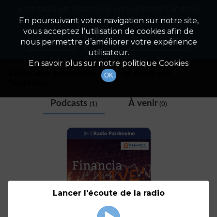
Cette radio est disponible en application android !
Radio Patrimoine
La gestion de votre patrimoine
Appuyez ci-dessous pour l'installer.
En poursuivant votre navigation sur notre site,
vous acceptez l’utilisation de cookies afin de
Tag
Non merci
Télécharger l'application
nous permettre d’améliorer votre expérience
utilisateur.
En savoir plus sur notre politique Cookies
Liste des podcasts avec le mot-clé
OK
"
carrière
"
Podcasts
À venir
(1)
(0)
Lancer l'écoute de la radio