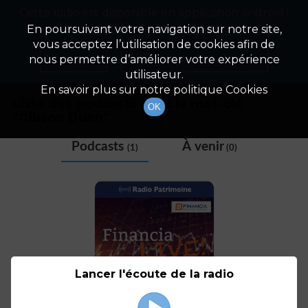
Cette radio est disponible en application android !
Radio Patrimoine
La gestion de votre patrimoine
Appuyez ci-dessous pour l'installer.
En poursuivant votre navigation sur notre site,
vous acceptez l’utilisation de cookies afin de
Tag
Non merci
Télécharger l'application
nous permettre d’améliorer votre expérience
utilisateur.
En savoir plus sur notre politique Cookies
Liste des podcasts avec le mot-clé
OK
"
Gibson Dunn
"
Podcasts
À venir
(1)
(0)
Lancer l'écoute de la radio