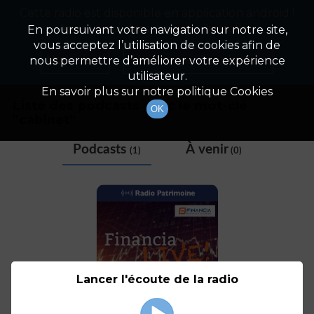
Cette radio est disponible en application android !
Radio Patrimoine
La gestion de votre patrimoine
Appuyez ci-dessous pour l'installer.
En poursuivant votre navigation sur notre site,
vous acceptez l’utilisation de cookies afin de
Tag
Non merci
Télécharger l'application
nous permettre d’améliorer votre expérience
utilisateur.
En savoir plus sur notre politique Cookies
Liste des podcasts avec le mot-clé
OK
"
cabinet
"
Podcasts
À venir
(1)
(0)
Lancer l'écoute de la radio