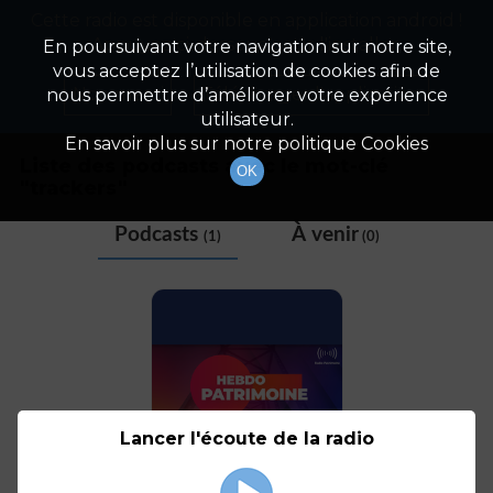
Cette radio est disponible en application android !
Radio Patrimoine
La gestion de votre patrimoine
Appuyez ci-dessous pour l'installer.
En poursuivant votre navigation sur notre site,
vous acceptez l’utilisation de cookies afin de
Tag
Non merci
Télécharger l'application
nous permettre d’améliorer votre expérience
utilisateur.
En savoir plus sur notre politique Cookies
Liste des podcasts avec le mot-clé
OK
"
trackers
"
Podcasts
À venir
(1)
(0)
Lancer l'écoute de la radio