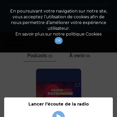
Cette radio est disponible en application android !
Radio Patrimoine
La gestion de votre patrimoine
Appuyez ci-dessous pour l'installer.
En poursuivant votre navigation sur notre site,
vous acceptez l’utilisation de cookies afin de
Tag
Non merci
Télécharger l'application
nous permettre d’améliorer votre expérience
utilisateur.
En savoir plus sur notre politique Cookies
Liste des podcasts avec le mot-clé
OK
"
Lyxor
"
Podcasts
À venir
(1)
(0)
Lancer l'écoute de la radio